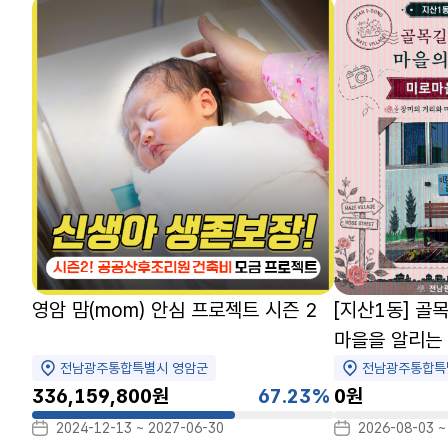
영암 맘(mom) 안심 프로젝트 시즌 2
[지산1동] 골
마을을 알리는 
골목여행
전남광주통합특별시 영암군
전남광주통합특
336,159,800원
67.23%
0원
67.23%
0%
2024-12-13 ~ 2027-06-30
2026-08-03 ~