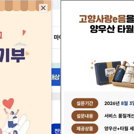
본문 바로가기
고객센터
마이페이지
현재 
전
2
6
/
메인 배너 자
메인 