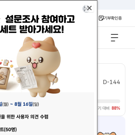
로그인
회원가입
마이페이지
장바구니
기부확인증
사이트맵
총 기부금
(전일 기준)
페이지
체 페이지
35,790,042,200원
동 롤링 멈춤
배너 이전 슬라이드
메인 배너 다음 슬라이드
D-144
전년 동기 대비
88%
여러분의 소중한 기부가
고향에 큰 힘이 됩니다.